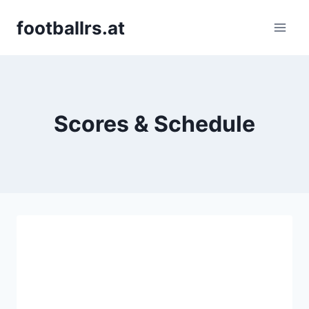
Skip
footballrs.at
to
content
Scores & Schedule