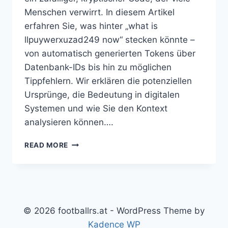
Menschen verwirrt. In diesem Artikel
erfahren Sie, was hinter „what is
llpuywerxuzad249 now“ stecken könnte –
von automatisch generierten Tokens über
Datenbank-IDs bis hin zu möglichen
Tippfehlern. Wir erklären die potenziellen
Ursprünge, die Bedeutung in digitalen
Systemen und wie Sie den Kontext
analysieren können….
WHAT
READ MORE
IS
LLPUYWERXUZAD249
NOW:
DIE
BEDEUTUNG
HINTER
© 2026 footballrs.at - WordPress Theme by
DEM
Kadence WP