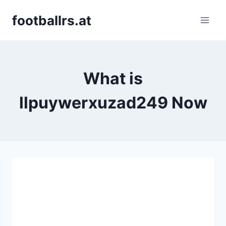
Skip
footballrs.at
to
content
What is
llpuywerxuzad249 Now