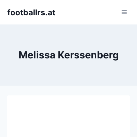
Skip
footballrs.at
to
content
Melissa Kerssenberg