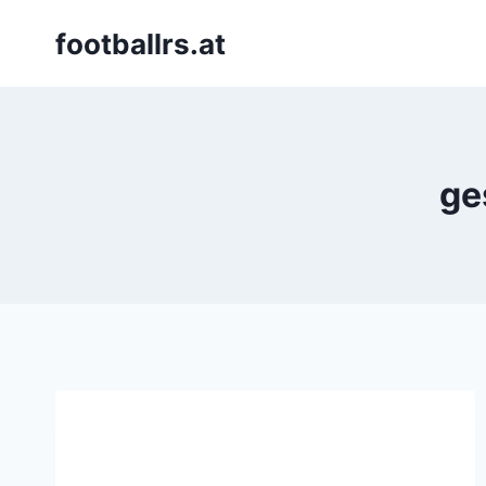
Skip
footballrs.at
to
content
ge